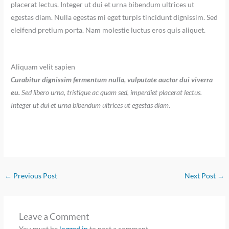
placerat lectus. Integer ut dui et urna bibendum ultrices ut
egestas diam. Nulla egestas mi eget turpis tincidunt dignissim. Sed
eleifend pretium porta. Nam molestie luctus eros quis aliquet.
Aliquam velit sapien
Curabitur dignissim fermentum nulla, vulputate auctor dui viverra
eu.
Sed libero urna, tristique ac quam sed, imperdiet placerat lectus.
Integer ut dui et urna bibendum ultrices ut egestas diam.
←
Previous Post
Next Post
→
Leave a Comment
You must be
logged in
to post a comment.