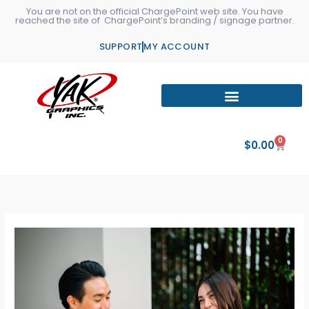
Skip
You are not on the official ChargePoint web site. You have
reached the site of ChargePoint’s branding / signage partner.
to
content
SUPPORT
MY ACCOUNT
0
Cart
$
0.00